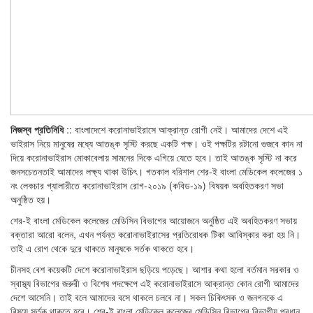
নিজস্ব প্রতিনিধি
:: বাংলাদেশে করোনাভাইরাসে আক্রান্ত রোগী নেই। আমাদের দেশে এই
ভাইরাস নিয়ে মানুষের মধ্যে আতঙ্ক সৃস্টি করছে একটি পক্ষ। ওই পক্ষটির রটানো গুজবে কান না
দিয়ে করোনাভাইরাস মোকাবেলায় সামনের দিকে এগিয়ে যেতে হবে। তাই আতঙ্ক সৃস্টি না করে
জনসচেতনতাই আমাদের লক্ষ্য থাকা উচিৎ। গতকাল বরিশাল শের-ই বাংলা মেডিকেল কলেজের ১
নং লেকচার গ্যালারীতে করোনাভাইরাস রোগ-২০১৯ (কবিড-১৯) বিষয়ক অবহিতকরণ সভা
অনুষ্ঠিত হয়।
শের-ই বাংলা মেডিকেল কলেজের মেডিসিন বিভাগের আয়োজনে অনুষ্ঠিত এই অবহিতকরণ সভায়
বক্তারা আরো বলেন, এখন পর্যন্ত করোনাভাইরাসের প্রতিরোধক টিকা আবিস্কার করা হয় নি।
তাই এ রোগ থেকে দুরে থাকতে মানুষকে সর্তক থাকতে হবে।
চীনসহ বেশ কয়েকটি দেশে করোনাভাইরাস ছড়িয়ে পড়েছে। আশার কথা হলো বর্তমান সরকার ও
স্বাস্থ্য বিভাগের জরুরী ও বিশেষ পদক্ষেপে এই করোনাভাইরাসে আক্রান্ত কোন রোগী আমাদের
দেশে আসেনি। তাই বলে আমাদের বসে থাকলে চলবে না। সকল চিকিৎসক ও জনগনকে এ
বিষয়ে সর্তক থাকতে হবে। শের-ই বাংলা মেডিকেল কলেজের মেডিসিন বিভাগের বিভাগীয় প্রধান