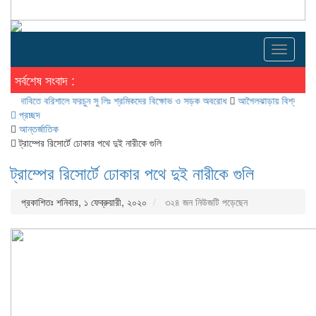
Toggle
navigati
সর্বশেষ সংবাদ :
 বরিশালে ফরচুন সু লিঃ শ্রমিকদের বিক্ষোভ ও সড়ক অবরোধ
আগৈলঝাড়ায় বিশ্ব মানব পাচার প্রতির
প্রচ্ছদ
আন্তর্জাতিক
ট্রাম্পের রিসোর্টে ঢোকার পথে দুই নারীকে গুলি
ট্রাম্পের রিসোর্টে ঢোকার পথে দুই নারীকে গুলি
প্রকাশিতঃ শনিবার, ১ ফেব্রুয়ারী, ২০২০
৩২৪ জন নিউজটি পড়েছেন