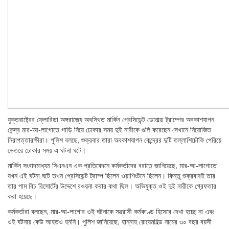
যুক্তরাষ্ট্রের ফ্লোরিডা অঙ্গরাজ্যে অবস্থিত মার্কিন প্রেসিডেন্ট ডোনাল্ড ট্রাম্পের অবকাশযাপন
কেন্দ্র মার-আ-লাগোতে গাড়ি নিয়ে ঢোকার সময় দুই নারীকে গুলি করেছেন সেখানে নিয়োজিত
নিরাপত্তারক্ষীরা। পুলিশ বলছে, শুক্রবার তারা অবকাশযাপন কেন্দ্রের দুটি তল্লাশিচৌকি পেরিয়ে
ভেতরে ঢোকার সময় এ ঘটনা ঘটে।
মার্কিন সংবাদমাধ্যম সিএনএন এক প্রতিবেদনে কর্মকর্তাদের বরাতে জানিয়েছে, মার-আ-লাগোতে
যখন এই ঘটনা ঘটে তখন প্রেসিডেন্ট ট্রাম্প ছিলেন ওয়াশিংটনে ছিলেন। কিন্তু শুক্রবারই তার
তার পাম বিচ রিসোর্টের উদ্দেশে রওয়না করার কথা ছিল। অভিযুক্ত ওই দুই নারীকে গ্রেফতার
করা হয়েছে।
কর্মকর্তারা বলছেন, মার-আ-লাগোর ওই ঘটনাকে সন্ত্রাসী কর্মকাণ্ড হিসেবে দেখা হচ্ছে না এবং
ওই ঘটনায় কেউ আহতও হননি। পুলিশ জানিয়েছে, হান্নাহ রোয়েমহিল্ড নামের ৩০ বছর বয়সী