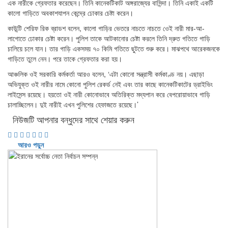
এক নারীকে গ্রেফতার করেছেন। তিনি কানেকটিকাট অঙ্গরাজ্যের বাসিন্দা। তিনি একাই একটি
কালো গাড়িতে অবকাশযাপন কেন্দ্রে ঢোকার চেষ্টা করেন।
কাউন্টি শেরিফ রিক ব্রাডশ বলেন, কালো গাড়ির ভেতরে নাচতে নাচতে ওেই নারী মার-আ-
লাগোতে ঢোকার চেষ্টা করেন। পুলিশ তাকে আটকানোর চেষ্টা করলে তিনি দ্রুত গতিতে গাড়ি
চালিয়ে চলে যান। তার গাড়ি একসময় ৭০ কিমি গতিতে ছুটতে শুরু করে। মাঝপথে আরেকজনকে
গাড়িতে তুলে নেন। পরে তাকে গ্রেফতার করা হয়।
আঞ্চলিক ওই সরকারি কর্মকর্তা আরও বলেন, ‘এটা কোনো সন্ত্রাসী কর্মকাণ্ড নয়। এছাড়া
অভিযুক্ত ওই নারীর নামে কোনো পুলিশ রেকর্ড নেই এবং তার কাছে কানেকটিকাটের ড্রাইভিং
লাইসেন্স রয়েছে। হয়তো ওই নারী কোনোভাবে অতিরিক্ত মদ্যপান করে বেপরোয়াভাবে গাড়ি
চালাচ্ছিলেন। দুই নারীই এখন পুলিশের হেফাজতে রয়েছে।’
নিউজটি আপনার বন্ধুদের সাথে শেয়ার করুন
আরও পড়ুন