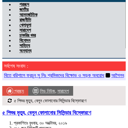
navigation
প্রচ্ছদ
জাতীয়
আন্তর্জাতিক
রাজনীতি
খেলাধুলা
সারাদেশ
চাকরির খবর
বিনোদন
সাহিত্য
অন্যান্য
সর্বশেষ সংবাদ :
রিশালে ফরচুন সু লিঃ শ্রমিকদের বিক্ষোভ ও সড়ক অবরোধ
আগৈলঝাড়ায় বিশ্ব মা
প্রচ্ছদ
লিড নিউজ
,
সারাদেশ
৫ শিশুর মৃত্যু, বেলুন ফোলানোর সিলিন্ডার বিস্ফোরণে
৫ শিশুর মৃত্যু, বেলুন ফোলানোর সিলিন্ডার বিস্ফোরণে
প্রকাশিতঃ বুধবার, ৩০ অক্টোবর, ২০১৯