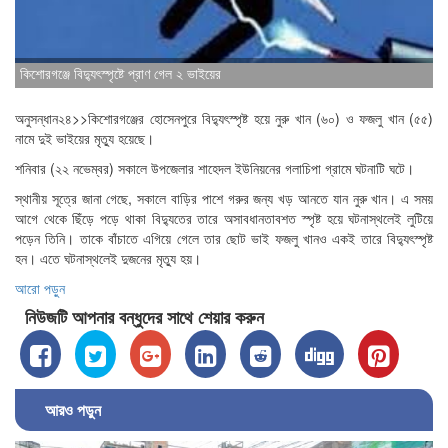
কিশোরগঞ্জে বিদ্যুৎস্পৃষ্টে প্রাণ গেল ২ ভাইয়ের
অনুসন্ধান২৪>>কিশোরগঞ্জের হোসেনপুরে বিদ্যুৎস্পৃষ্ট হয়ে নুরু খান (৬০) ও ফজলু খান (৫৫)
নামে দুই ভাইয়ের মৃত্যু হয়েছে।
শনিবার (২২ নভেম্বর) সকালে উপজেলার শাহেদল ইউনিয়নের গলাচিপা গ্রামে ঘটনাটি ঘটে।
স্থানীয় সূত্রে জানা গেছে, সকালে বাড়ির পাশে গরুর জন্য খড় আনতে যান নুরু খান। এ সময়
আগে থেকে ছিঁড়ে পড়ে থাকা বিদ্যুতের তারে অসাবধানতাবশত স্পৃষ্ট হয়ে ঘটনাস্থলেই লুটিয়ে
পড়েন তিনি। তাকে বাঁচাতে এগিয়ে গেলে তার ছোট ভাই ফজলু খানও একই তারে বিদ্যুৎস্পৃষ্ট
হন। এতে ঘটনাস্থলেই দুজনের মৃত্যু হয়।
আরো পড়ুন
নিউজটি আপনার বন্ধুদের সাথে শেয়ার করুন
আরও পড়ুন