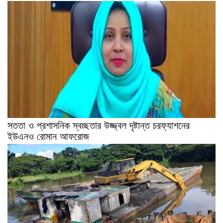
সততা ও প্রশাসনিক স্বচ্ছতার উজ্জ্বল দৃষ্টান্ত চরফ্যাশনের
ইউএনও রোমান আফরোজ