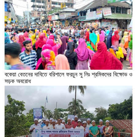
বকেয়া বেতনের দাবিতে বরিশালে ফরচুন সু লিঃ শ্রমিকদের বিক্ষোভ ও
সড়ক অবরোধ