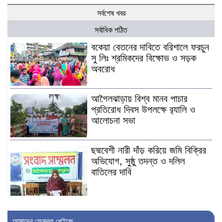
সর্বশেষ খবর
সর্বাধিক পঠিত
বকেয়া বেতনের দাবিতে বরিশালে ফরচুন
সু লিঃ শ্রমিকদের বিক্ষোভ ও সড়ক
অবরোধ
আগৈলঝাড়ায় বিশ্ব মানব পাচার
প্রতিরোধ দিবস উপলক্ষে র‍্যালি ও
আলোচনা সভা
ছদ্মবেশী নারী দাঁড় করিয়ে জমি বিক্রির
অভিযোগ, সুষ্ঠু তদন্ত ও দলিল
বাতিলের দাবি
আমাদের ফেসবুক পেইজে