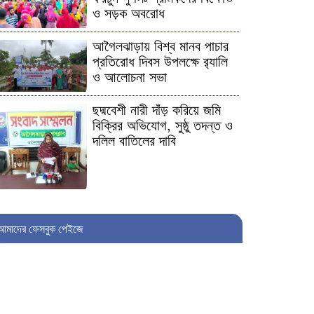
ও সড়ক অবরোধ
আগৈলঝাড়ায় বিশ্ব মানব পাচার
প্রতিরোধ দিবস উপলক্ষে র‍্যালি
ও আলোচনা সভা
ছদ্মবেশী নারী দাঁড় করিয়ে জমি
বিক্রির অভিযোগ, সুষ্ঠু তদন্ত ও
দলিল বাতিলের দাবি
সততা ও প্রশাসনিক স্বচ্ছতার
উজ্জ্বল দৃষ্টান্ত চরফ্যাশনের
আমাদের ফেসবুক পেইজে
ইউএনও রোমান আফরোজ
বরিশাল সদরের চরকরজিতে
সরকারি খাল ও চরের মাটি কাটার
অভিযোগ, প্রশাসনের হস্তক্ষেপ