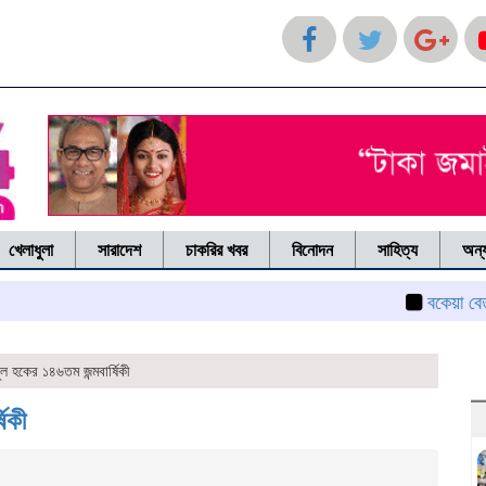
খেলাধুলা
সারাদেশ
চাকরির খবর
বিনোদন
সাহিত্য
অন্য
বকেয়া বেতনের দাব
 হকের ১৪৬তম জন্মবার্ষিকী
িকী